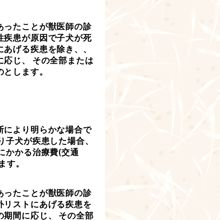
あったことが獣医師の診
性疾患が原因で子犬が死
にあげる疾患を除き、、
応じ、 その全部または
のとします。
断により明らかな場合で
り子犬が疾患した場合、
にかかる治療費(交通
ます。
あったことが獣医師の診
外リストにあげる疾患を
期間に応じ、 その全部