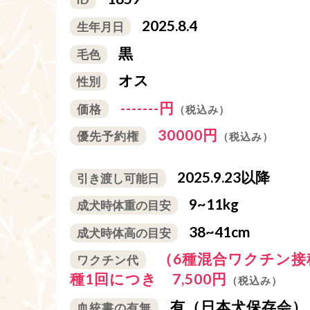
2025.8.4
生年月日
黒
毛色
オス
性別
-------円
価格
（税込み）
30000円
優先予約権
（税込み）
2025.9.23以降
引き渡し可能日
9~11kg
成犬時体重の目安
38~41cm
成犬時体高の目安
（6種混合ワクチン接
ワクチン代
種1回につき 7,500円
（税込み）
有（日本犬保存会）
血統書の有無